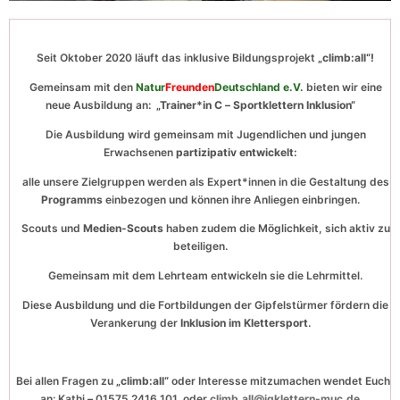
Seit Oktober 2020 läuft das inklusive Bildungsprojekt
„climb:all“!
Gemeinsam mit den
Natur
Freunden
Deutschland e.V.
bieten wir eine
neue Ausbildung an:
„Trainer*in C – Sportklettern Inklusion“
Die Ausbildung wird gemeinsam mit Jugendlichen und jungen
Erwachsenen
partizipativ entwickelt:
alle unsere Zielgruppen werden als Expert*innen in die Gestaltung des
Programms
einbezogen und können ihre Anliegen einbringen.
Scouts und
Medien-Scouts
haben zudem die Möglichkeit, sich aktiv zu
beteiligen.
Gemeinsam mit dem Lehrteam entwickeln sie die
Lehrmittel.
Diese Ausbildung und die Fortbildungen der Gipfelstürmer fördern die
Verankerung der
Inklusion im Klettersport
.
Bei allen Fragen zu
„climb:all“
oder Interesse mitzumachen wendet Euch
an: Kathi – 01575 2416 101 oder
climb.all@igklettern-muc.de